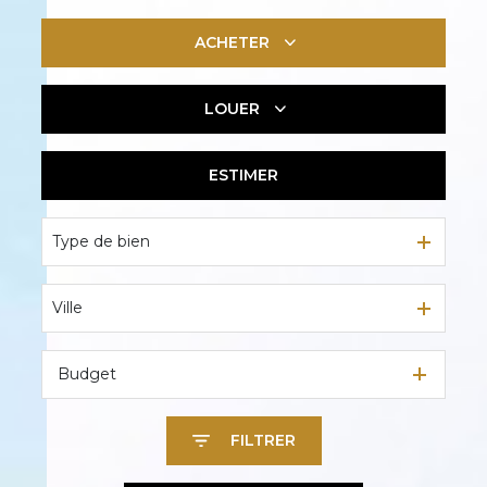
ACHETER
LOUER
De l'ancien
De l'immo pro
ESTIMER
En saisonnier
Type de bien
Ville
Budget
FILTRER