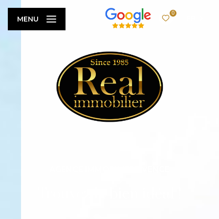
0
FR
MENU
AGENCE IMMOBILIÈRE VENCE
Trouvez le bien idéal !