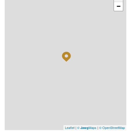
−
Leaflet
|
©
Maps
|
© OpenStreetMap
Jawg