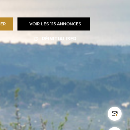
RER
VOIR LES
115
ANNONCES
RÉINITIALISER