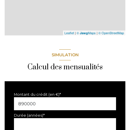
Leaflet
|
©
Maps
|
© OpenStreetMap
Jawg
SIMULATION
Calcul des mensualités
Montant du crédit (en €)*
Durée (années)*