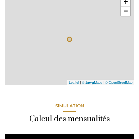
+
−
Leaflet
|
©
Maps
|
© OpenStreetMap
Jawg
SIMULATION
Calcul des mensualités