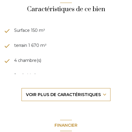
Caractéristiques de ce bien
Surface 150 m²
terrain 1 670 m²
4 chambre(s)
2 salle(s) d'eau
construit en 1987
VOIR PLUS DE CARACTÉRISTIQUES
cuisine séparée (équipée)
Chauffage individuel : radiateur (electrique)
FINANCIER