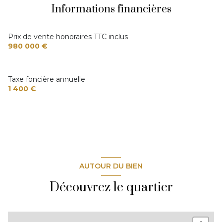
3 parking(s)
Informations financières
exposition Sud
Prix de vente honoraires TTC inclus
980 000 €
2 niveau(x)
Taxe foncière annuelle
vue Dégagée nature
1 400 €
terrasse
quartier PROCHE VILLAGE
AUTOUR DU BIEN
Découvrez le quartier