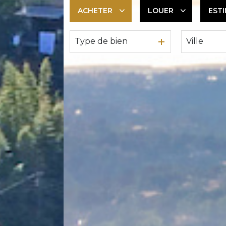
ACHETER
LOUER
EST
Type de bien
Ville
De l'ancien
En saisonnier
De l'immo pro