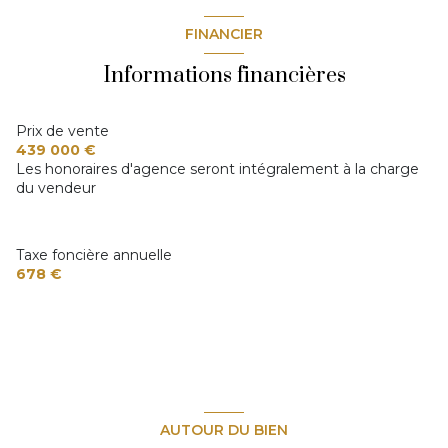
construit en 1970
FINANCIER
cuisine américaine (semi-équipée)
Informations financières
Chauffage central : radiateur (gaz)
Prix de vente
439 000 €
Les honoraires d'agence seront intégralement à la charge
2 parking(s)
du vendeur
exposition Sud-Ouest
Taxe foncière annuelle
2 niveau(x)
678 €
vue Dégagée
terrasse
arboré
AUTOUR DU BIEN