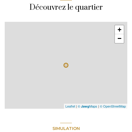
Découvrez le quartier
+
−
Leaflet
|
©
Maps
|
© OpenStreetMap
Jawg
SIMULATION