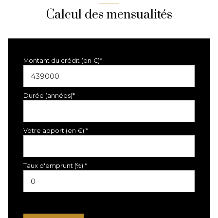
Calcul des mensualités
Montant du crédit (en €)*
Durée (années)*
Votre apport (en €) *
Taux d'emprunt (%) *