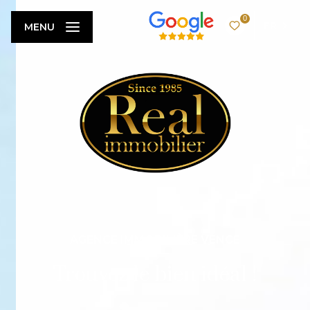
0
FR
MENU
AGENCE IMMOBILIÈRE VENCE
Trouvez le bien idéal !