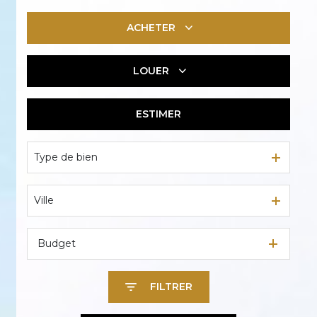
ACHETER
LOUER
De l'ancien
De l'immo pro
ESTIMER
En saisonnier
Type de bien
Ville
Budget
FILTRER