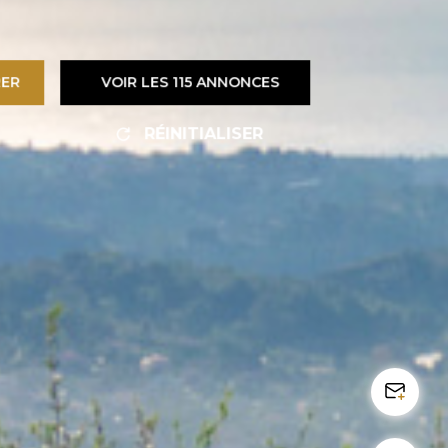
RER
VOIR LES
115
ANNONCES
RÉINITIALISER