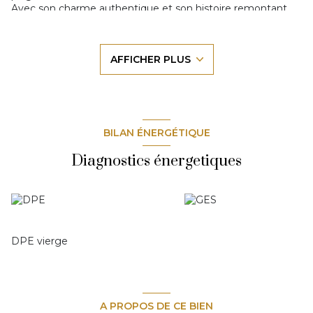
Avec son charme authentique et son histoire remontant
aux années 1920, c’est un véritable trésor caché sur la route
menant à l’arrière pays. L'atmosphère est authentique,
avec sa cheminée imposante, son sol à damier, très belles
AFFICHER PLUS
hauteurs sous plafond, un cadre chaleureux et élégant pour
un restaurant.
Une capacité de 150 couverts à l'intérieur et 250 couverts
en terrasse, 15 chambres, l’auberge offre amplement
d'espace pour accueillir les convives et leur offrir une
expérience inoubliable.
BILAN ÉNERGÉTIQUE
Surface du terrain environ 1500 m2, le jardin méditerranéen
ajoute une touche de tranquillité et de beauté naturelle à
Diagnostics énergetiques
l’Auberge. Et avec 12 places de parking privées ainsi qu'un
parking public attenant, l'accès à l'auberge est pratique
pour les clients.
En somme, cette ancienne pension familiale transformée
en auberge a tout pour plaire, son âme et son histoire en
font une destination unique où les clients peuvent profiter
DPE vierge
du luxe de la simplicité dans un cadre sublime et naturel.
Le prix comprend les murs et le fonds de commerce.
Les informations sur les risques auxquels ce bien est
exposé sont disponibles sur le site Géorisques :
www.georisques.gouv.fr
.
A PROPOS DE CE BIEN