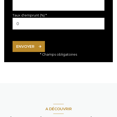
Taux d'emprunt (%) *
ENVOYER
* Champs obligatoires
A DÉCOUVRIR