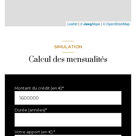
Leaflet
|
©
Maps
|
© OpenStreetMap
Jawg
SIMULATION
Calcul des mensualités
Montant du crédit (en €)*
Durée (années)*
Votre apport (en €) *