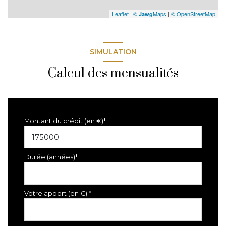
Leaflet
|
©
Maps
|
© OpenStreetMap
Jawg
SIMULATION
Calcul des mensualités
Montant du crédit (en €)*
Durée (années)*
Votre apport (en €) *