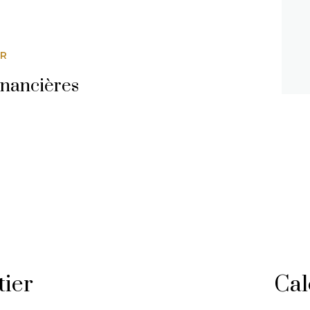
ER
inancières
tier
Cal