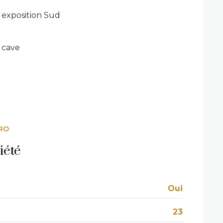
exposition Sud
cave
RO
iété
Oui
23