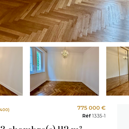
775 000 €
400)
Réf
1335-1