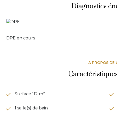
Les atouts :
Diagnostics én
Belle adresse, à proximité immédiate des plages et d
Immeuble emblématique Art Déco
Volume et cachet préservés
Climatisation intégrée
Trois chambres, deux salles d’eau
Cave facilement accessible
DPE en cours
Un bien alliant caractère, emplacement premium et 
principale, pied-à-terre ou investissement locatif.
Les informations sur les risques auxquels ce bien
Géorisques :
www.georisques.gouv.fr
.
A PROPOS DE 
Caractéristique
Surface 112 m²
1 salle(s) de bain