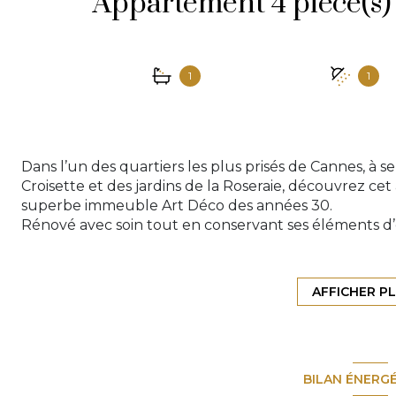
1
1
Dans l’un des quartiers les plus prisés de Cannes, à
Croisette et des jardins de la Roseraie, découvrez c
superbe immeuble Art Déco des années 30.
Rénové avec soin tout en conservant ses éléments d’é
une belle hauteur sous plafond et un parquet d’or
y est chaleureuse, lumineuse, et résolument élégant
L’appartement se compose d’une belle entrée, d’un e
AFFICHER P
sur la salle à manger et le salon, ainsi que de trois
et salle d’eau privative. Deux autres chambres avec
complètent le confort de cet espace familial ou de r
En complément, une cave en rez-de-chaussée offre u
BILAN ÉNERG
également pour entreposer des vélos.