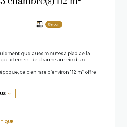
Appartement 4 pièce(s) 3 chambre(s) 112 m²
Balcon
 seulement quelques minutes à pied de la
et appartement de charme au sein d’un
poque, ce bien rare d’environ 112 m² offre
igine magnifiquement préservé. L’atmosphère
e.
space de vie convivial avec cuisine ouverte
LUS
 chambres dont une suite parentale avec balcon
 rangements, une seconde salle d’eau avec WC
éception.
n espace de stockage pratique, idéal
ÉTIQUE