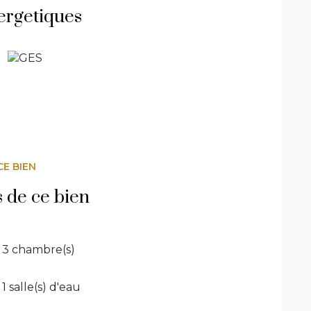
ergetiques
u centre
confort moderne – idéal en résidence
 est exposé sont disponibles sur le site
CE BIEN
s de ce bien
3 chambre(s)
1 salle(s) d'eau