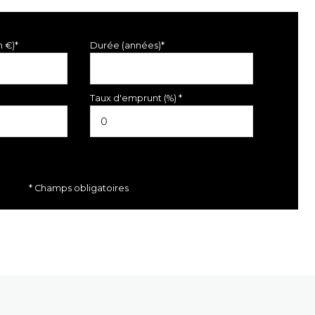
n €)*
Durée (années)*
Taux d'emprunt (%) *
* Champs obligatoires