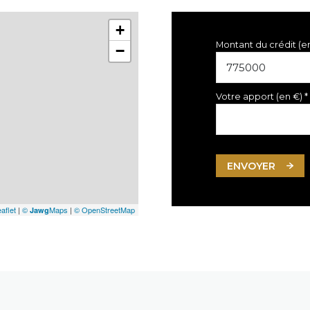
+
Montant du crédit (e
−
Votre apport (en €) *
ENVOYER
aflet
|
©
Maps
|
© OpenStreetMap
Jawg