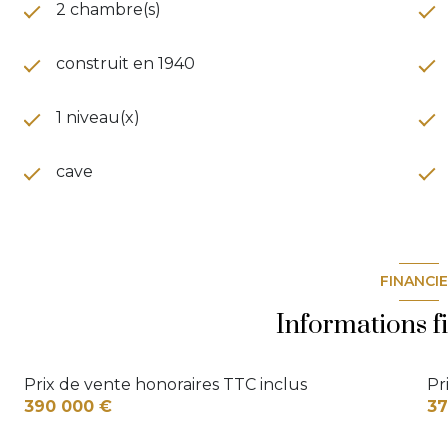
2 chambre(s)
construit en 1940
1 niveau(x)
cave
FINANCI
Informations f
Prix de vente honoraires TTC inclus
Pr
390 000 €
37