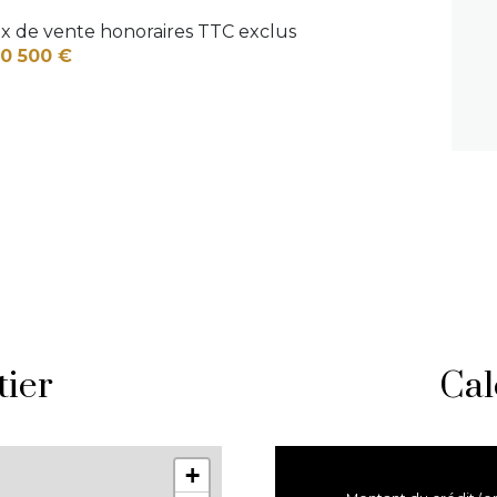
ix de vente honoraires TTC exclus
0 500 €
tier
Cal
+