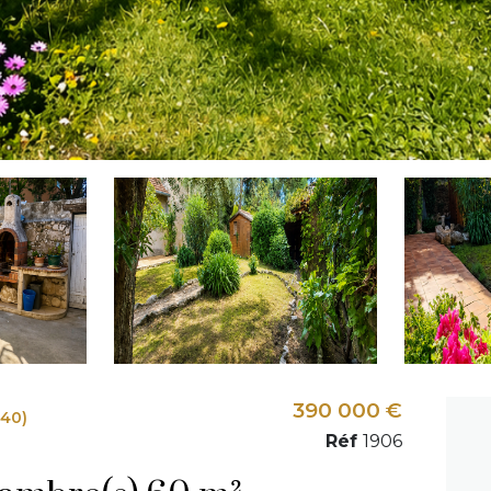
390 000 €
140)
Réf
1906