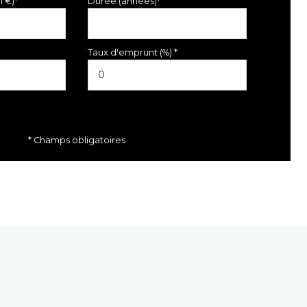
n €)*
Durée (années)*
Taux d'emprunt (%) *
* Champs obligatoires