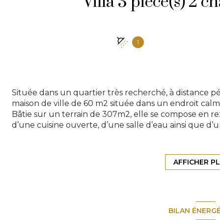
1
Située dans un quartier très recherché, à distance 
maison de ville de 60 m2 située dans un endroit calm
Bâtie sur un terrain de 307m2, elle se compose en re
d’une cuisine ouverte, d’une salle d’eau ainsi que d
À l’étage, deux chambres complètent l’ensemble.
Un abri extérieur vient également s’ajouter à la propr
Important : ce bien nécessite une rénovation complè
AFFICHER P
normes…), et s’adresse à des acquéreurs prêts à entre
Cet aspect est à considérer pleinement dans le projet,
opportunité de repenser entièrement les espaces et d
Une maison idéale pour les amoureux de projets, sou
BILAN ÉNERG
personnalisation.