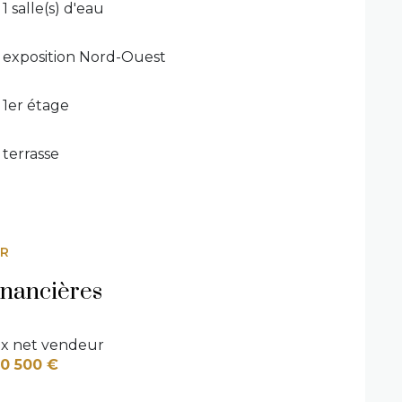
1 salle(s) d'eau
exposition Nord-Ouest
1er étage
terrasse
ER
inancières
ix net vendeur
0 500 €