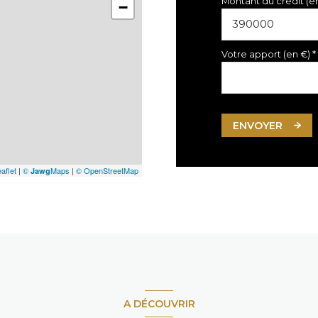
Montant du crédit (e
−
Votre apport (en €) *
ENVOYER
aflet
|
©
Maps
|
© OpenStreetMap
Jawg
A DÉCOUVRIR