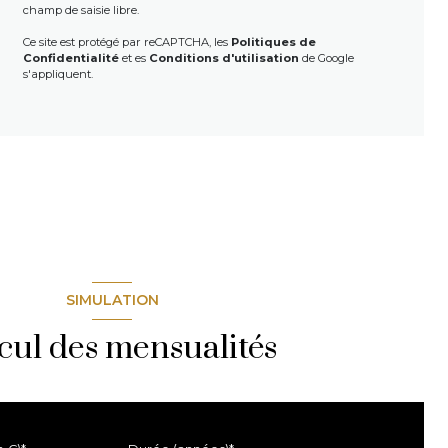
champ de saisie libre.
Ce site est protégé par reCAPTCHA, les
Politiques de
Confidentialité
et es
Conditions d'utilisation
de Google
s'appliquent.
SIMULATION
cul des mensualités