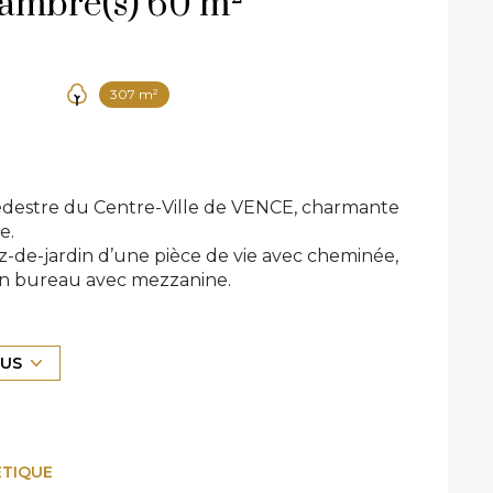
Villa 3 pièce(s) 2 chambre(s) 60 m²
307 m²
pédestre du Centre-Ville de VENCE, charmante
e.
z-de-jardin d’une pièce de vie avec cheminée,
’un bureau avec mezzanine.
iété.
te (intérieur, équipements, remise aux
LUS
prendre des travaux significatifs.
 mais il représente aussi une réelle
e créer un lieu de vie à votre image.
haitant allier emplacement, calme et
ÉTIQUE