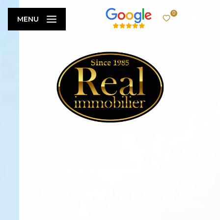
0
FR
MENU
AGENCE IMMOBILIÈRE VENCE
Trouvez le bien idéal !