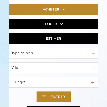
ACHETER
LOUER
De l'ancien
De l'immo pro
ESTIMER
En saisonnier
Type de bien
Ville
Budget
FILTRER