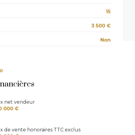
quartier ARA
15
3 500 €
Non
ER
inancières
ix net vendeur
0 000 €
ix de vente honoraires TTC exclus