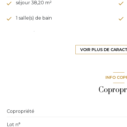
séjour 38,20 m²
1 salle(s) de bain
construit en 1972
Chauffage individuel : convecteur
VOIR PLUS DE CARAC
(electrique)
exposition Sud
INFO COP
2ème étage
Copropr
ascenseur
Copropriété
cave
Lot n°