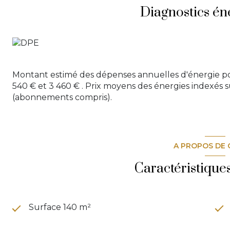
Charges annuelles : 3 166 € (eau froide incluse). Nomb
Diagnostics én
Les informations sur les risques auxquels ce bien est 
www.georisques.gouv.fr
Les informations sur les risques auxquels ce bien est 
Montant estimé des dépenses annuelles d'énergie po
540 € et 3 460 € . Prix moyens des énergies indexés 
(abonnements compris).
A PROPOS DE 
Caractéristique
Surface 140 m²