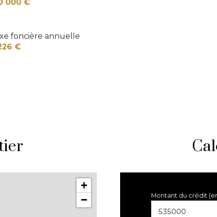
0 000 €
xe foncière annuelle
226 €
tier
Cal
+
Montant du crédit (e
−