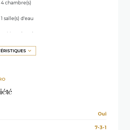
4 chambre(s)
1 salle(s) d'eau
cuisine séparée
TÉRISTIQUES
1 garage(s)
1 niveau(x)
RO
3 étage(s)
iété
vue dégagée mer
Oui
terrasse
7-3-1