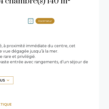
Appartement 4 pièce(s) 4 chambre(s) 140 m²
Ascenseur
é, à proximité immédiate du centre, cet
ie vue dégagée jusqu’à la mer.
 rare et privilégié.
vaste entrée avec rangements, d’un séjour de
, de 2 salles de bains, d’une cuisine
 mais présente un fort potentiel pour des
LUS
ironnement exceptionnel.
des possibilités de stationnement pour les
 la charge de l'acquéreur soit un montant
ÉTIQUE