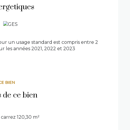
re de lots : NC.
ergetiques
exposé sont disponibles sur le site Géorisques :
exposé sont disponibles sur le site
Géorisques
ur un usage standard est compris entre 2
sur les années 2021, 2022 et 2023
CE BIEN
s de ce bien
carrez 120,30 m²