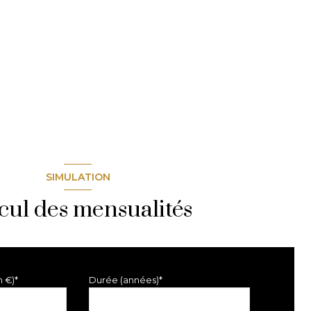
SIMULATION
cul des mensualités
n €)*
Durée (années)*