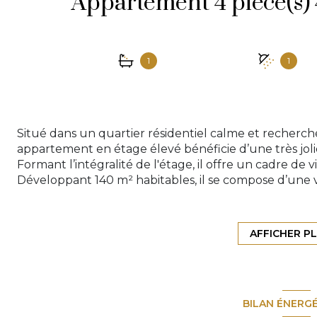
1
1
Situé dans un quartier résidentiel calme et recherch
appartement en étage élevé bénéficie d’une très jol
Formant l’intégralité de l'étage, il offre un cadre de vie
Développant 140 m² habitables, il se compose d’une 
40 m² ouvrant sur une terrasse- loggia, de 3 chambres
indépendante ainsi que d’un bureau.
L’appartement nécessite une remise au goût du jour,
AFFICHER P
acquéreurs en quête de beaux volumes et d’un env
Une cave et un garage complètent ce bien, ainsi que 
invités au sein de la résidence.
Honoraires d'agence d'un montant de 25 000 € TTC à
BILAN ÉNERG
net vendeur de 510 000 €.